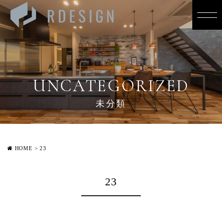
UNCATEGORIZED
未分類
HOME
>
23
23