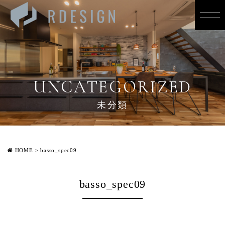
UNCATEGORIZED
未分類
HOME
>
basso_spec09
basso_spec09