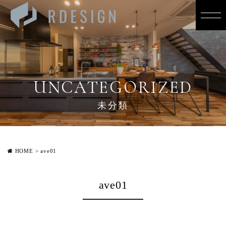
UNCATEGORIZED
未分類
HOME
>
ave01
ave01