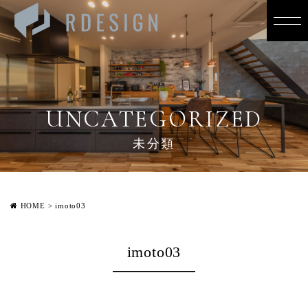
UNCATEGORIZED
未分類
HOME
>
imoto03
imoto03