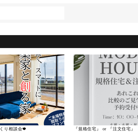
づくり相談会🍁
『規格住宅』 or 『注文住