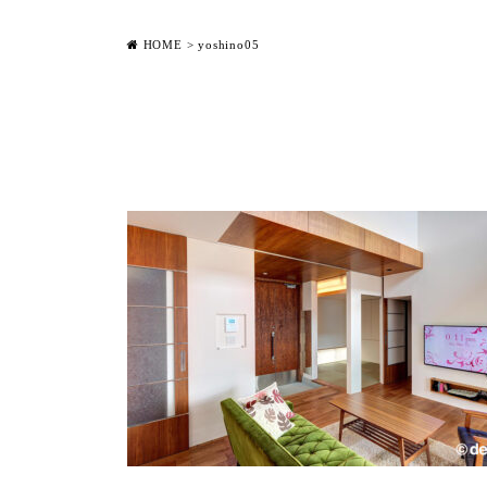
HOME
>
yoshino05