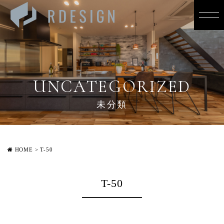
UNCATEGORIZED
未分類
HOME
>
T-50
T-50