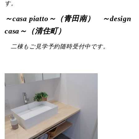
す。
～casa piatto～（青田南） ～design
casa～（清住町）
二棟もご見学予約随時受付中です。