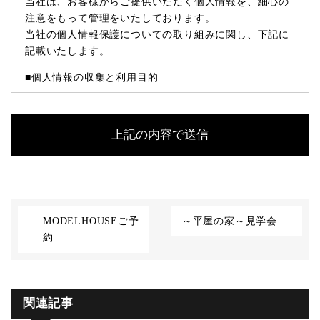
当社は、お客様からご提供いただく個人情報を、細心の
注意をもって管理をいたしております。
当社の個人情報保護についての取り組みに関し、下記に
記載いたします。
■個人情報の収集と利用目的
当社はお客様の個人情報を収集する際、あらかじめその
目的・利用内容をお知らせし、同意をいただいたうえで
個人情報の収集を行います。
当社は個人情報保護に関する法令を遵守すると共に、お
客様の個人情報を次の目的のために、その目的の範囲内
において、利用させていただきます。
お客様からのお問い合わせや、依頼内容に対応させて頂
くため
MODELHOUSEご予
～平屋の家～見学会
各種イベント・セミナーなどのご案内のため。
約
■個人情報の第三者への開示や提供
当社は、ご提供いただいた個人情報については、以下の
関連記事
いずれかに該当する場合を除き、いかなる第三者にも開