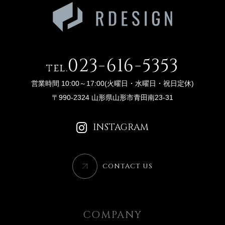
本プライバシーポリシーの適用範囲は、当サイト内とし
ます。
リンク先の第三者のサイトにおける個人情報等の保護に
ついては責任を負うものではありません。
023-616-5353
お客様自身の責任において個々のウェブサイトの個人情
tel.
報に関する規約等をご確認下さい。
営業時間 10:00～17:00(火曜日・水曜日・祝日定休)
■お問い合わせについて
〒990-2324 山形県山形市青田南23-31
この内容に関するお問い合わせは当社でお受けいたしま
す。
INSTAGRAM
株式会社 TOMITSUCA
〒990-2324 山形県山形市青田南23-31
TEL：023-616-5353
CONTACT US
COMPANY