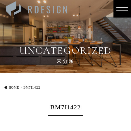
UNCATEGORIZED
未分類
HOME
>
BM7I1422
BM7I1422