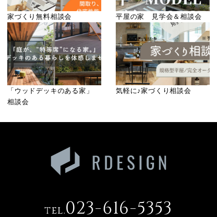
4）法令等により開示を要求された場合
家づくり無料相談会
平屋の家 見学会＆相談会
5）その他正当な理由のある場合
■個人情報の管理
当社は、お客様の個人情報については適切・慎重に管理
するとともに、外部への漏洩を防止します。
■個人情報の変更・取り消し
「ウッドデッキのある家」
気軽に♪家づくり相談会
お客様にご提供いただきました個人情報について、訂
相談会
正・削除の希望があった場合、お客様本人によるもので
あるあることが確認できた場合に限り、合理的な範囲で
速やかに対応いたします。
■プライバシーポリシーの適用範囲
本プライバシーポリシーの適用範囲は、当サイト内とし
ます。
リンク先の第三者のサイトにおける個人情報等の保護に
023-616-5353
ついては責任を負うものではありません。
tel.
お客様自身の責任において個々のウェブサイトの個人情