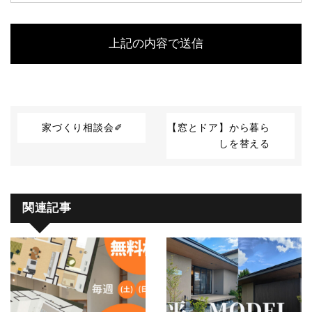
当社はお客様の個人情報を収集する際、あらかじめその
目的・利用内容をお知らせし、同意をいただいたうえで
個人情報の収集を行います。
当社は個人情報保護に関する法令を遵守すると共に、お
客様の個人情報を次の目的のために、その目的の範囲内
において、利用させていただきます。
お客様からのお問い合わせや、依頼内容に対応させて頂
くため
家づくり相談会✐
【窓とドア】から暮ら
各種イベント・セミナーなどのご案内のため。
しを替える
■個人情報の第三者への開示や提供
当社は、ご提供いただいた個人情報については、以下の
関連記事
いずれかに該当する場合を除き、いかなる第三者にも開
示・提供いたしません。
1）お問い合わせ、またはご要望に対し、適切な回答また
は対応をさせていただくためや、契約の責任を果たすた
め。
2）お客様の同意がある場合
3）お客様個人を判別できない状態で開示する場合