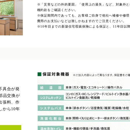
※「災害などの外的要因」「使用上の過失」など、対象外と
種約款をご確認ください。
※保証期間内であっても、お客様ご自身で他社へ補修や修理
費用のお支払いなどは致しかねますのでご注意ください。
※10年目までの新築住宅瑕疵保険による保証と、11年目以
不具合が発
部品交換が
出張料、作
から10年