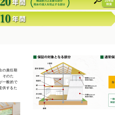
合の責任期
。そのた
が一般的で
提供するた