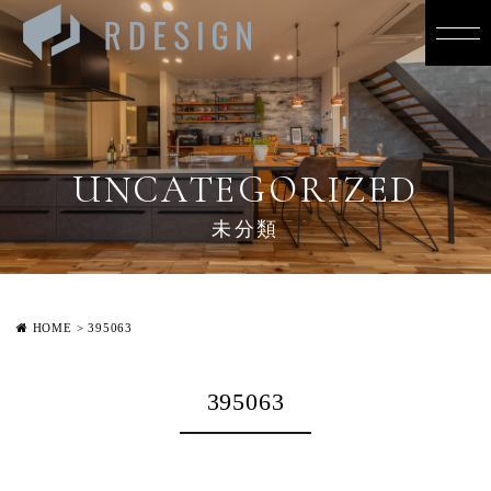
UNCATEGORIZED
未分類
HOME
>
395063
395063