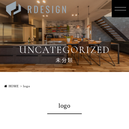
UNCATEGORIZED
未分類
HOME
>
logo
logo